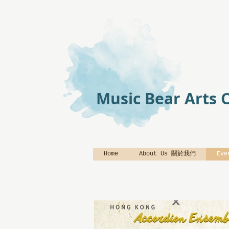
Music Bear Arts 
Home
About Us 關於我們
Ev