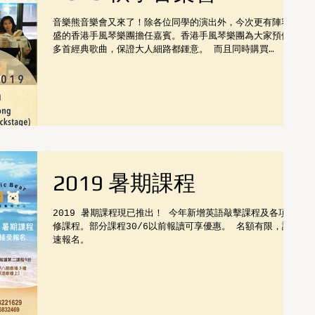
音樂熊音樂會又來了！除各位同學的演出外，今次更有陣容鼎
盛的香港手風琴樂團擔任嘉賓。香港手風琴樂團為大家預備了
多首經典歌曲，保證大人細路都鍾意。 而且同時購買
16/11/2019 的Cafe 852 音樂會門票更可享額外優惠，
兩場音樂會合共只須 $180! ...
2019 暑期課程
2019 暑期課程現已推出！ 今年新增英語敲擊課程及各項專
修課程。部分課程30/6以前報讀可享優惠。 名額有限，請從
速報名。