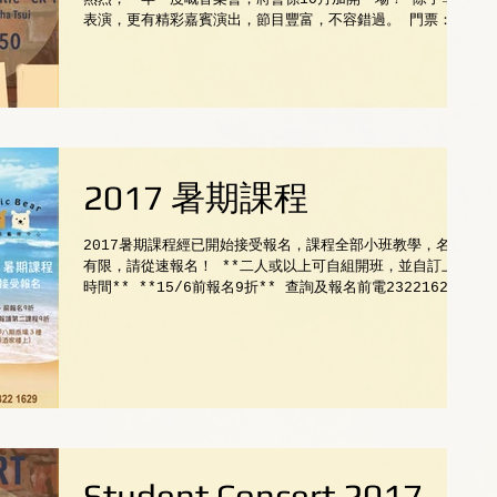
表演，更有精彩嘉賓演出，節目豐富，不容錯過。 門票：
＄50 (報名費：＄100) 查詢及購票：2322 1629
2017 暑期課程
2017暑期課程經已開始接受報名，課程全部小班教學，名額
有限，請從速報名！ **二人或以上可自組開班，並自訂上課
時間** **15/6前報名9折** 查詢及報名前電23221629
Student Concert 2017