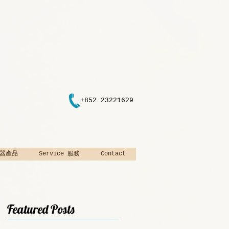
+852 23221629
 樂器產品
Service 服務
Contact
Featured Posts