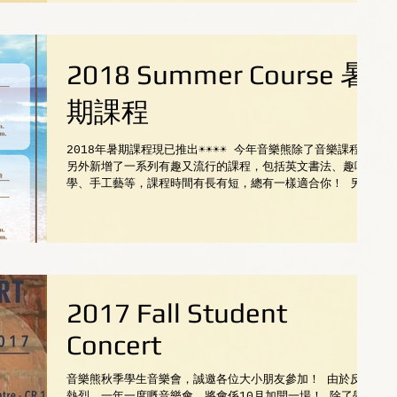
2018 Summer Course 暑
期課程
2018年暑期課程現已推出☀️☀️☀️☀️ 今年音樂熊除了音樂課程，
另外新增了一系列有趣又流行的課程，包括英文書法、趣味科
學、手工藝等，課程時間有長有短，總有一樣適合你！ 另外
音樂熊亦推出了暑假特備專科專教課程，由一直大受好評的各
位補習老師主理。如果各位同學想趁開學前打好底...
2017 Fall Student
Concert
音樂熊秋季學生音樂會，誠邀各位大小朋友參加！ 由於反應
熱烈，一年一度嘅音樂會，將會係10月加開一場！ 除了學生