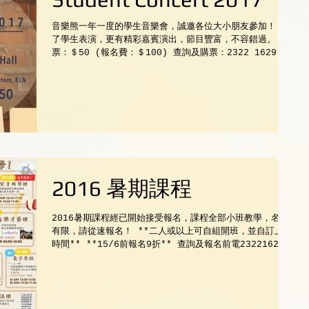
音樂熊一年一度的學生音樂會，誠邀各位大小朋友參加！ 除
了學生表演，更有精彩嘉賓演出，節目豐富，不容錯過。 門
票：＄50 (報名費：＄100) 查詢及購票：2322 1629
2016 暑期課程
2016暑期課程經已開始接受報名，課程全部小班教學，名額
有限，請從速報名！ **二人或以上可自組開班，並自訂上課
時間** **15/6前報名9折** 查詢及報名前電23221629