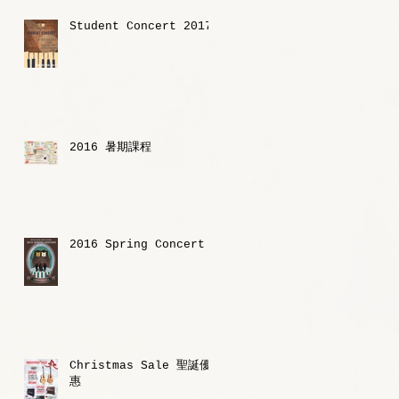
Student Concert 2017
2016 暑期課程
2016 Spring Concert
Christmas Sale 聖誕優
惠