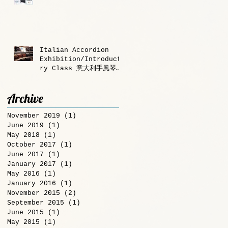
Italian Accordion
Exhibition/Introducto
ry Class 意大利手風琴
展/體驗課程
Archive
November 2019
(1)
1 post
June 2019
(1)
1 post
May 2018
(1)
1 post
October 2017
(1)
1 post
June 2017
(1)
1 post
January 2017
(1)
1 post
May 2016
(1)
1 post
January 2016
(1)
1 post
November 2015
(2)
2 posts
September 2015
(1)
1 post
June 2015
(1)
1 post
May 2015
(1)
1 post