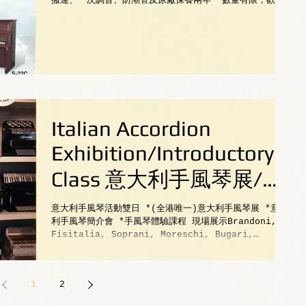
搬運、一次調音、防潮管及原廠保養兩年 *數量有限，歡迎
來店參觀選購 #sale #樂器優惠
Italian Accordion
Exhibition/Introductory
Class 意大利手風琴展/體
驗課程
意大利手風琴活動雙日 *(全港唯一)意大利手風琴展 *意大
利手風琴簡介會 *手風琴體驗課程 現場展示Brandoni,
Fisitalia, Soprani, Moreschi, Bugari,
Pigini, Victoria...
1
2